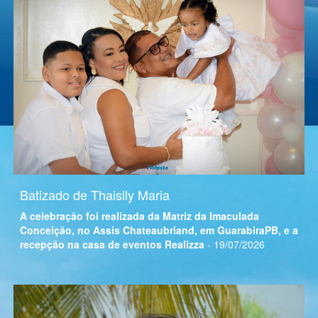
Batizado de Thaislly Maria
A celebração foi realizada da Matriz da Imaculada
Conceição, no Assis Chateaubriand, em GuarabiraPB, e a
recepção na casa de eventos Realizza
- 19/07/2026