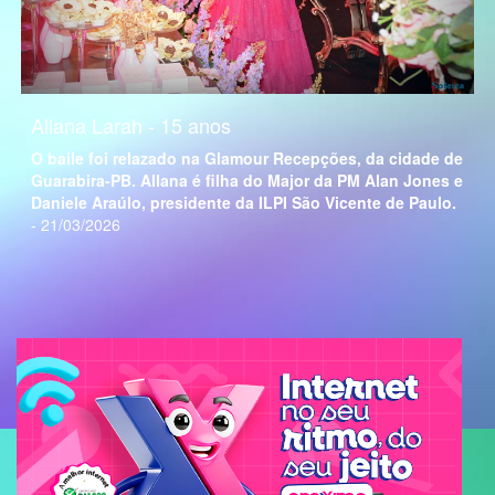
Allana Larah - 15 anos
O baile foi relazado na Glamour Recepções, da cidade de
Guarabira-PB. Allana é filha do Major da PM Alan Jones e
Daniele Araúlo, presidente da ILPI São Vicente de Paulo.
- 21/03/2026