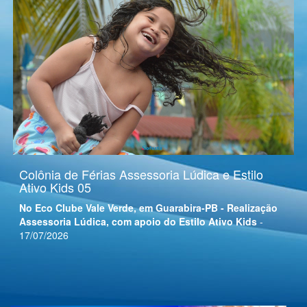
Colônia de Férias Assessoria Lúdica e Estilo
Ativo Kids 05
No Eco Clube Vale Verde, em Guarabira-PB - Realização
Assessoria Lúdica, com apoio do Estilo Ativo Kids
-
17/07/2026