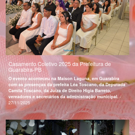
Casamento Coletivo 2025 da Prefeitura de
Guarabira-PB
O evento aconteceu na Maison Laguna, em Guarabira
com as presenças da prefeita Léa Toscano, da Deputada
Camila Toscano, da Juíza de Direito Higia Barreto,
vereadores e secretários da administração municipal.
-
27/11/2025