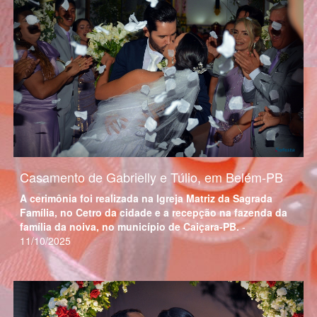
Casamento de Gabrielly e Túlio, em Belém-PB
A cerimônia foi realizada na Igreja Matriz da Sagrada
Família, no Cetro da cidade e a recepção na fazenda da
família da noiva, no município de Caiçara-PB.
-
11/10/2025