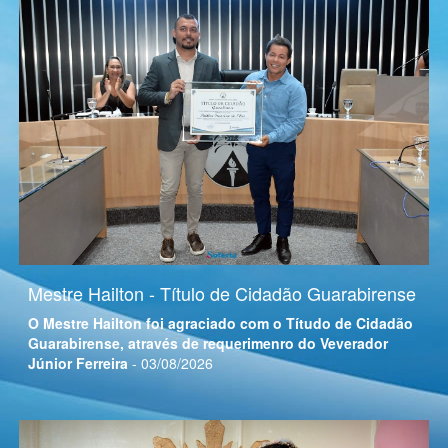
Mestre Hailton - Título de Cidadão Guarabirense
O Mestre Hailton foi agraciado com o Títudo de Cidadão
Guarabirense, através de requerimenro do Veverador
Júnior Ferreira
- 03/08/2026