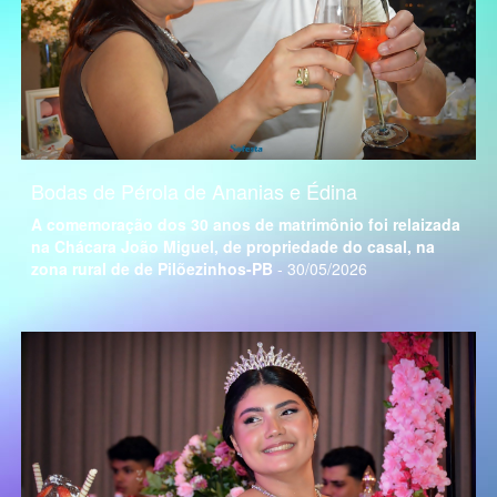
Bodas de Pérola de Ananias e Édina
A comemoração dos 30 anos de matrimônio foi relaizada
na Chácara João Miguel, de propriedade do casal, na
zona rural de de Pilõezinhos-PB
- 30/05/2026