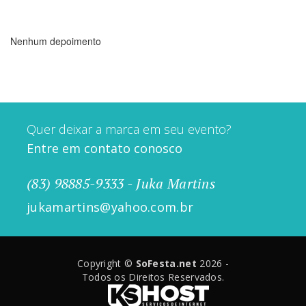
Nenhum depoimento
Quer deixar a marca em seu evento?
Entre em contato conosco
(83) 98885-9333 - Juka Martins
jukamartins@yahoo.com.br
Copyright ©
SoFesta.net
2026 -
Todos os Direitos Reservados.